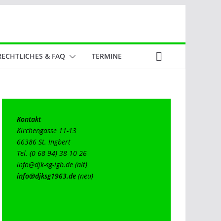
RECHTLICHES & FAQ
TERMINE
Kontakt
Kirchengasse 11-13

66386 St. Ingbert

info@djk-sg-igb.de
info@djksg1963.de
(neu)