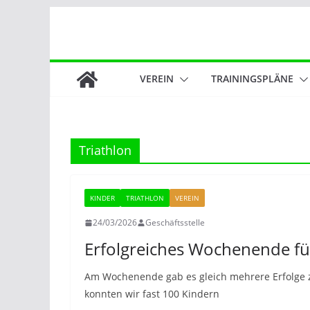
Zum
Inhalt
springen
VEREIN
TRAININGSPLÄNE
Triathlon
KINDER
TRIATHLON
VEREIN
24/03/2026
Geschäftsstelle
Erfolgreiches Wochenende für
Am Wochenende gab es gleich mehrere Erfolge z
konnten wir fast 100 Kindern