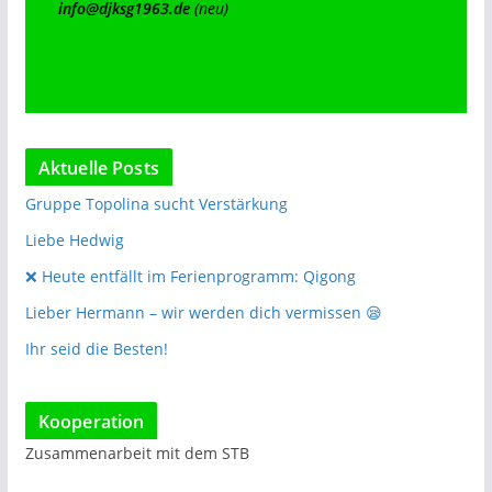
info@djksg1963.de
(neu)
Aktuelle Posts
Gruppe Topolina sucht Verstärkung
Liebe Hedwig
❌️ Heute entfällt im Ferienprogramm: Qigong
Lieber Hermann – wir werden dich vermissen 😪
Ihr seid die Besten!
Kooperation
Zusammenarbeit mit dem STB