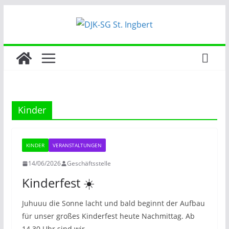
Zum
Inhalt
springen
Kinder
KINDER
VERANSTALTUNGEN
14/06/2026
Geschäftsstelle
Kinderfest ☀️
Juhuuu die Sonne lacht und bald beginnt der Aufbau
für unser großes Kinderfest heute Nachmittag. Ab
14.30 Uhr sind wir