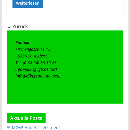
Weiterlesen
← Zurück
Kontakt
Kirchengasse 11-13

66386 St. Ingbert

info@djk-sg-igb.de
info@djksg1963.de
(neu)
Aktuelle Posts
💚 MOVE Adults – Jetzt neu!