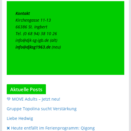
Kontakt
Kirchengasse 11-13

66386 St. Ingbert

info@djk-sg-igb.de
info@djksg1963.de
(neu)
Aktuelle Posts
💚 MOVE Adults – Jetzt neu!
Gruppe Topolina sucht Verstärkung
Liebe Hedwig
❌️ Heute entfällt im Ferienprogramm: Qigong