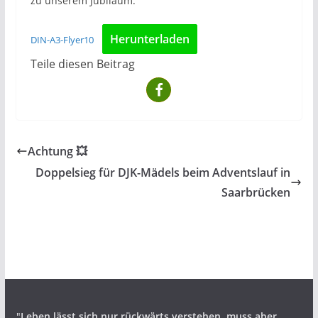
zu unserem Jubiläum.
Herunterladen
DIN-A3-Flyer10
Teile diesen Beitrag
Achtung 💥
Doppelsieg für DJK-Mädels beim Adventslauf in
Saarbrücken
"
Leben lässt sich nur rückwärts verstehen,
muss aber