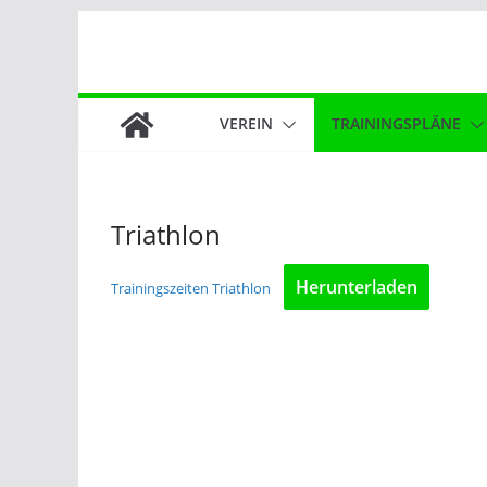
Zum
Inhalt
springen
VEREIN
TRAININGSPLÄNE
Triathlon
Herunterladen
Trainingszeiten Triathlon