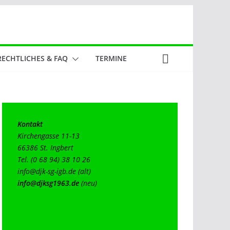
RECHTLICHES & FAQ
TERMINE
Kontakt
Kirchengasse 11-13

66386 St. Ingbert

info@djk-sg-igb.de
info@djksg1963.de
(neu)