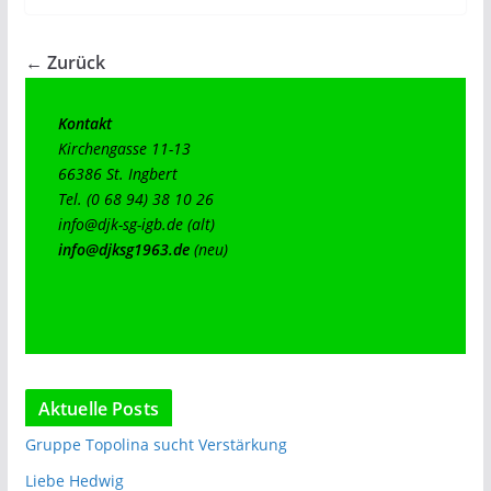
← Zurück
Kontakt
Kirchengasse 11-13

66386 St. Ingbert

info@djk-sg-igb.de
info@djksg1963.de
(neu)
Aktuelle Posts
Gruppe Topolina sucht Verstärkung
Liebe Hedwig