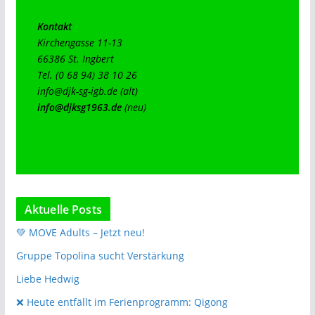
Kontakt
Kirchengasse 11-13

66386 St. Ingbert

info@djk-sg-igb.de
info@djksg1963.de
(neu)
Aktuelle Posts
💚 MOVE Adults – Jetzt neu!
Gruppe Topolina sucht Verstärkung
Liebe Hedwig
❌️ Heute entfällt im Ferienprogramm: Qigong