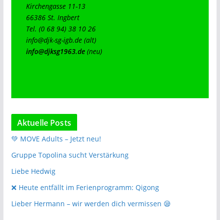
Kirchengasse 11-13

66386 St. Ingbert

info@djk-sg-igb.de
info@djksg1963.de
(neu)
Aktuelle Posts
💚 MOVE Adults – Jetzt neu!
Gruppe Topolina sucht Verstärkung
Liebe Hedwig
❌️ Heute entfällt im Ferienprogramm: Qigong
Lieber Hermann – wir werden dich vermissen 😪