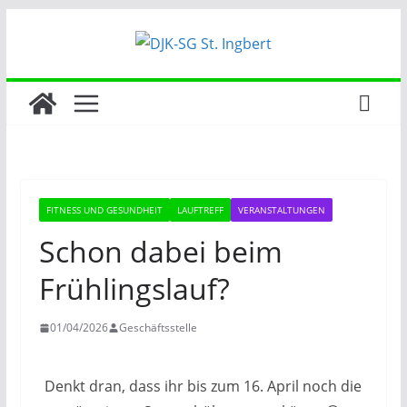
Zum
Inhalt
springen
FITNESS UND GESUNDHEIT
LAUFTREFF
VERANSTALTUNGEN
Schon dabei beim
Frühlingslauf?
01/04/2026
Geschäftsstelle
Denkt dran, dass ihr bis zum 16. April noch die