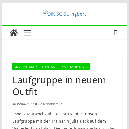
Zum
Inhalt
springen
LEICHTATHLETIK
TRIATHLON
WETTKAMPFSPORT
Laufgruppe in neuem
Outfit
05/04/2023
Geschäftsstelle
Jeweils Mittwochs ab 18 Uhr trainiert unsere
Laufgruppe mit der Trainerin Julia Keck auf dem
Wallerfeldsportplatz. Die LäuferInnen starten für das