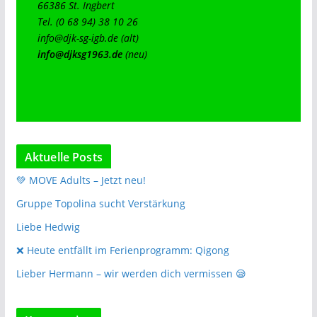
66386 St. Ingbert

info@djk-sg-igb.de
info@djksg1963.de
(neu)
Aktuelle Posts
💚 MOVE Adults – Jetzt neu!
Gruppe Topolina sucht Verstärkung
Liebe Hedwig
❌️ Heute entfällt im Ferienprogramm: Qigong
Lieber Hermann – wir werden dich vermissen 😪