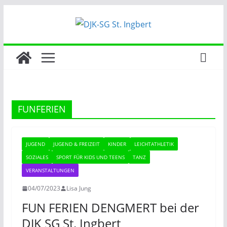
Zum
Inhalt
springen
FUNFERIEN
JUGEND
JUGEND & FREIZEIT
KINDER
LEICHTATHLETIK
SOZIALES
SPORT FÜR KIDS UND TEENS
TANZ
VERANSTALTUNGEN
04/07/2023
Lisa Jung
FUN FERIEN DENGMERT bei der
DJK SG St. Ingbert