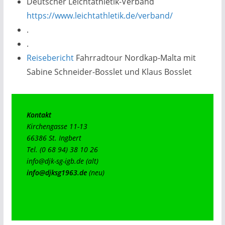
Deutscher Leichtathletik-Verband
https://www.leichtathletik.de/verband/
.
.
Reisebericht
Fahrradtour Nordkap-Malta mit
Sabine Schneider-Bosslet und Klaus Bosslet
Kontakt
Kirchengasse 11-13

66386 St. Ingbert

info@djk-sg-igb.de
info@djksg1963.de
(neu)