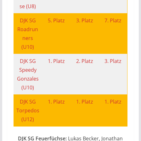
se (U8)
DJK SG
5. Platz
3. Platz
7. Platz
Roadrun
ners
(U10)
DJK SG
1. Platz
2. Platz
3. Platz
Speedy
Gonzales
(U10)
DJK SG
1. Platz
1. Platz
1. Platz
Torpedos
(U12)
DJK SG Feuerfüchse:
Lukas Becker, Jonathan