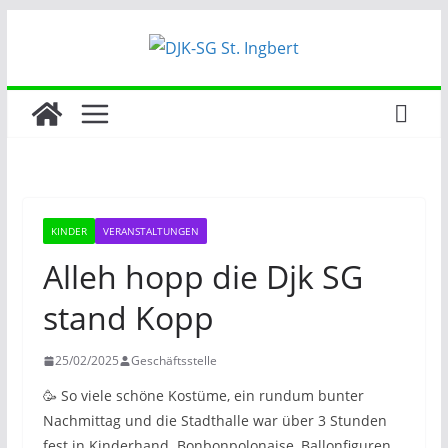
Zum
Inhalt
springen
KINDER
VERANSTALTUNGEN
Alleh hopp die Djk SG
stand Kopp
25/02/2025
Geschäftsstelle
🥳 So viele schöne Kostüme, ein rundum bunter
Nachmittag und die Stadthalle war über 3 Stunden
fest in Kinderhand. Bonbonpolonaise, Ballonfiguren,