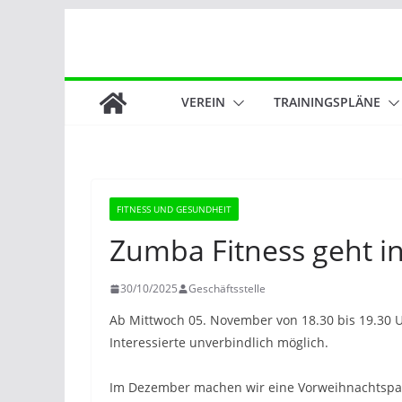
Zum
Inhalt
springen
VEREIN
TRAININGSPLÄNE
FITNESS UND GESUNDHEIT
Zumba Fitness geht i
30/10/2025
Geschäftsstelle
Ab Mittwoch 05. November von 18.30 bis 19.30 
Interessierte unverbindlich möglich.
Im Dezember machen wir eine Vorweihnachtspaus