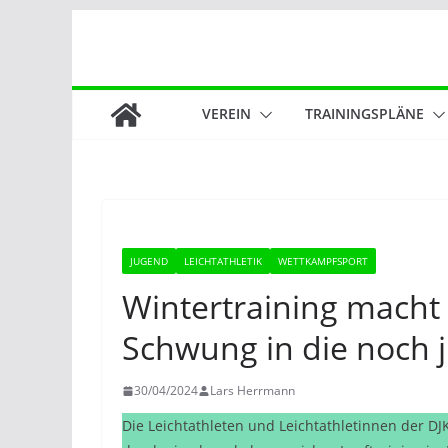
Zum
Inhalt
springen
VEREIN
TRAININGSPLÄNE
JUGEND
LEICHTATHLETIK
WETTKAMPFSPORT
Wintertraining macht 
Schwung in die noch j
30/04/2024
Lars Herrmann
Die Leichtathleten und Leichtathletinnen der DJ