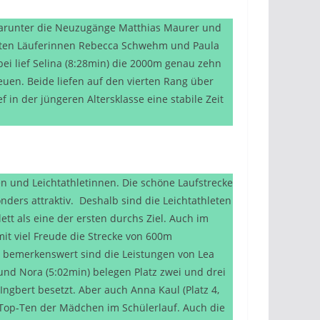
. Darunter die Neuzugänge Matthias Maurer und
deten Läuferinnen Rebecca Schwehm und Paula
bei lief Selina (8:28min) die 2000m genau zehn
euen. Beide liefen auf den vierten Rang über
 in der jüngeren Altersklasse eine stabile Zeit
ten und Leichtathletinnen. Die schöne Laufstrecke
ers attraktiv. Deshalb sind die Leichtathleten
ett als eine der ersten durchs Ziel. Auch im
mit viel Freude die Strecke von 600m
rs bemerkenswert sind die Leistungen von Lea
 und Nora (5:02min) belegen Platz zwei und drei
ngbert besetzt. Aber auch Anna Kaul (Platz 4,
der Top-Ten der Mädchen im Schülerlauf. Auch die