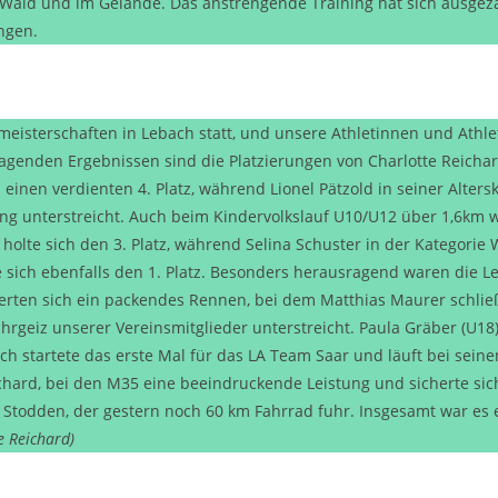
Wald und im Gelände. Das anstrengende Training hat sich ausgezah
ngen.
eisterschaften in Lebach statt, und unsere Athletinnen und Athl
agenden Ergebnissen sind die Platzierungen von Charlotte Reichard
 einen verdienten 4. Platz, während Lionel Pätzold in seiner Altersk
g unterstreicht. Auch beim Kindervolkslauf U10/U12 über 1,6km w
 holte sich den 3. Platz, während Selina Schuster in der Kategorie 
e sich ebenfalls den 1. Platz. Besonders herausragend waren die 
eferten sich ein packendes Rennen, bei dem Matthias Maurer schließ
Ehrgeiz unserer Vereinsmitglieder unterstreicht. Paula Gräber (U1
noch startete das erste Mal für das LA Team Saar und läuft bei sei
ichard, bei den M35 eine beeindruckende Leistung und sicherte sich
l Stodden, der gestern noch 60 km Fahrrad fuhr. Insgesamt war es e
e Reichard)