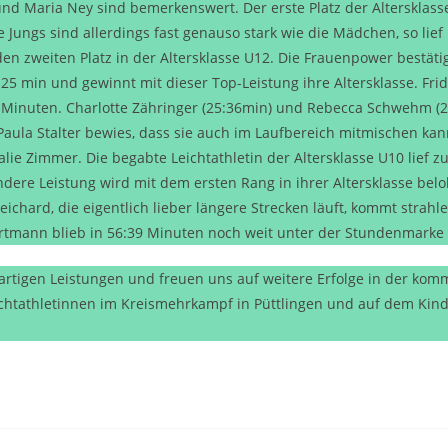
d Maria Ney sind bemerkenswert. Der erste Platz der Altersklasse
e Jungs sind allerdings fast genauso stark wie die Mädchen, so lief
 den zweiten Platz in der Altersklasse U12. Die Frauenpower bestät
2:25 min und gewinnt mit dieser Top-Leistung ihre Altersklasse. Fri
59 Minuten. Charlotte Zähringer (25:36min) und Rebecca Schwehm (24
Paula Stalter bewies, dass sie auch im Laufbereich mitmischen kann
alie Zimmer. Die begabte Leichtathletin der Altersklasse U10 lief
ere Leistung wird mit dem ersten Rang in ihrer Altersklasse belo
ichard, die eigentlich lieber längere Strecken läuft, kommt strahle
artmann blieb in 56:39 Minuten noch weit unter der Stundenmarke u
oßartigen Leistungen und freuen uns auf weitere Erfolge in der 
chtathletinnen im Kreismehrkampf in Püttlingen und auf dem Kinde