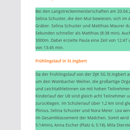
Bei den Langstreckenmeisterschaften am 20.04.2
Selina Schuster, die den Mut bewiesen, sich i
Gräber. Selina Schuster und Matthias Maurer durf
Sekunden schneller als Matthias (8:38 min). Auc
3000m. Dabei erzielte Paula eine Zeit von 12:47
von 13:45 min.
Frühlingslauf in St.Ingbert
Da der Frühlingslauf von der DJK SG St.Ingbert a
um den Wombacher Weiher, die großartige Organ
und Leichtathletinnen sie mit hohen Teilnehmerza
Kinderlauf der U8 sind gleich acht Teilnehmer u
zurücklegen. Im Schülerlauf über 1,2 km sind gl
Plinius, Selina Schuster und Nora Meier. Lea wi
im Gesamtklassement der Mädchen. Somit wird da
5:14min), Anna Escher (Platz 6, 5:18), Mila Diers