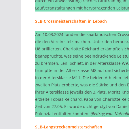
durch ein abwechslungsreiches Lauftraining im 
Laufveranstaltungen mit hervorragenden Leistu
SLB-Crossmeisterschaften in Lebach
Am 10.03.2024 fanden die saarländischen Crossm
die den Verein stolz machen. Unter den herausr
U8 brillierten. Charlotte Reichard erkämpfte sich
beanspruchte, was seine beeindruckende Leistun
zu bremsen. Leni Schlett, in der Altersklasse W9,
trumpfte in der Altersklasse M8 auf und sichert
in der Altersklasse M11. Die beiden Athleten li
zweiten Platz eroberte, was die Stärke und den 
ihrer Altersklasse jeweils den 3.Platz. Moritz K
erzielte Tobias Reichard, Papa von Charlotte Re
Zeit von 27:05. Er wurde dicht gefolgt von Danie
Potenzial entfalten konnten.
(Beitrag von: Nathali
SLB-Langstreckenmeisterschaften