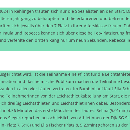
024 in Rehlingen trauten sich nur die Spezialisten an den Start
m älteren Jahrgang zu behaupten und die erfahrenen und befreun
ten sich jeweils über den 7.Platz in ihrer Altersklasse freuen. Da
h Paula und Rebecca können sich über dieselbe Top-Platzierung fr
 und verfehlte den dritten Rang nur um neun Sekunden. Rebecca lief
usgerichtet wird, ist die Teilnahme eine Pflicht für die Leichtathle
isation und das heimische Publikum machen die Teilnahme besond
hlen in allen vier Läufen vertreten. Im Bambinilauf läuft Ella Schl
nd Teilnehmerinnen von der Leichtathletikabteilung am Start, die 
eich dreißig Leichtathleten und Leichtathletinnen dabei. Besonde
rd in 4:56 Minuten das erste Mädchen des Laufes. Selina (5:01min)
s Siegertreppchen ausschließlich von Athletinnen der DJK SG St.I
tein (Platz 7, 5:18) und Ella Fischer (Platz 8, 5:23min) gehören zu 