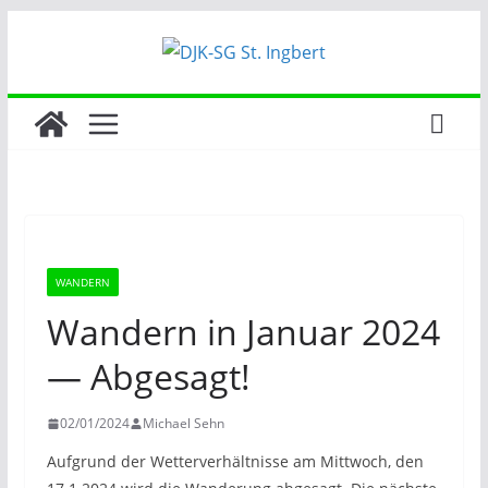
Zum
Inhalt
springen
WANDERN
Wandern in Januar 2024
— Abgesagt!
02/01/2024
Michael Sehn
Aufgrund der Wetterverhältnisse am Mittwoch, den