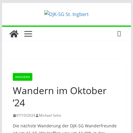
Zum
Inhalt
springen
WANDERN
Wandern im Oktober
’24
07/10/2024
Michael Sehn
Die nächste Wanderung der DJK-SG Wanderfreunde