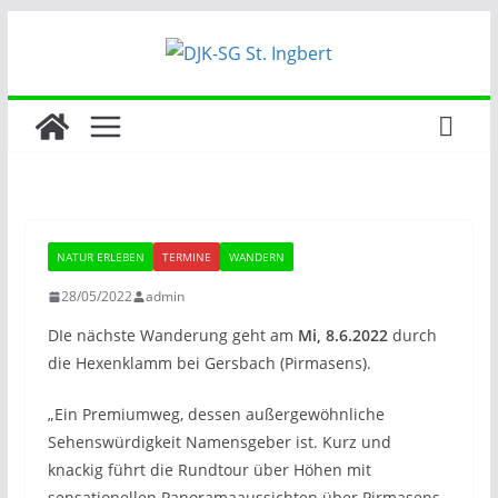
Zum
Inhalt
springen
NATUR ERLEBEN
TERMINE
WANDERN
28/05/2022
admin
DIe nächste Wanderung geht am
Mi, 8.6.2022
durch
die Hexenklamm bei Gersbach (Pirmasens).
„Ein Premiumweg, dessen außergewöhnliche
Sehenswürdigkeit Namensgeber ist. Kurz und
knackig führt die Rundtour über Höhen mit
sensationellen Panoramaaussichten über Pirmasens