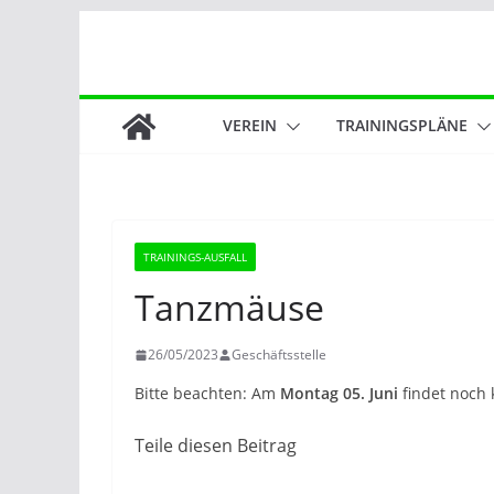
Zum
Inhalt
springen
VEREIN
TRAININGSPLÄNE
TRAININGS-AUSFALL
Tanzmäuse
26/05/2023
Geschäftsstelle
Bitte beachten: Am
Montag 05. Juni
findet noch k
Teile diesen Beitrag