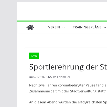
Zum
Inhalt
springen
VEREIN
TRAININGSPLÄNE
TANZ
Sportlerehrung der St
07/12/2022
Silke Erlemeier
Nach zwei Jahren coronabedingter Pause fand am
Zusammenarbeit mit der Stadtverwaltung stattf
An diesem Abend wurden die erfolgreichsten Spo