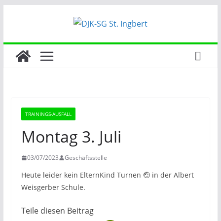
Zum
Inhalt
springen
TRAININGS-AUSFALL
Montag 3. Juli
03/07/2023
Geschäftsstelle
Heute leider kein ElternKind Turnen 🤕 in der Albert
Weisgerber Schule.
Teile diesen Beitrag