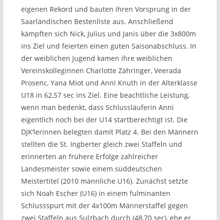
eigenen Rekord und bauten ihren Vorsprung in der
Saarländischen Bestenliste aus. Anschließend
kämpften sich Nick, Julius und Janis über die 3x800m
ins Ziel und feierten einen guten Saisonabschluss. In
der weiblichen Jugend kamen ihre weiblichen
Vereinskolleginnen Charlotte Zähringer, Veerada
Prosenc, Yana Miot und Anni Knuth in der Alterklasse
U18 in 62,57 sec ins Ziel. Eine beachtliche Leistung,
wenn man bedenkt, dass Schlussläuferin Anni
eigentlich noch bei der U14 startberechtigt ist. Die
DJK‘lerinnen belegten damit Platz 4. Bei den Männern
stellten die St. Ingberter gleich zwei Staffeln und
erinnerten an frühere Erfolge zahlreicher
Landesmeister sowie einem süddeutschen
Meistertitel (2010 männliche U16). Zunächst setzte
sich Noah Escher (U16) in einem fulminanten
Schlussspurt mit der 4x100m Männerstaffel gegen
zwei Staffeln aus Sulzbach durch (48,70 sec), ehe er