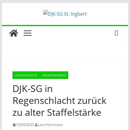
Zum
Inhalt
springen
LEICHTATHLETIK
UNCATEGORIZED
DJK-SG in
Regenschlacht zurück
zu alter Staffelstärke
13/09/2025
Lars Herrmann