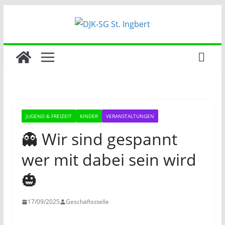
Zum
Inhalt
springen
JUGEND & FREIZEIT
KINDER
VERANSTALTUNGEN
👻 Wir sind gespannt
wer mit dabei sein wird
🎃
17/09/2025
Geschäftsstelle