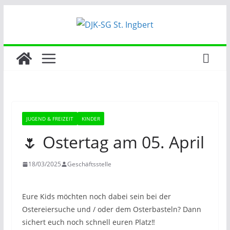
Zum
Inhalt
springen
JUGEND & FREIZEIT
KINDER
🌷 Ostertag am 05. April
18/03/2025
Geschäftsstelle
Eure Kids möchten noch dabei sein bei der
Ostereiersuche und / oder dem Osterbasteln? Dann
sichert euch noch schnell euren Platz‼️