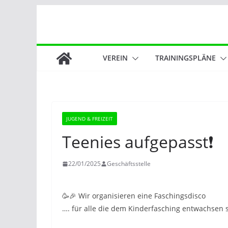
Zum
Inhalt
springen
VEREIN
TRAININGSPLÄNE
JUGEND & FREIZEIT
Teenies aufgepasst❗️
22/01/2025
Geschäftsstelle
🥳🎉 Wir organisieren eine Faschingsdisco
…. für alle die dem Kinderfasching entwachsen s