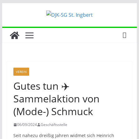
Zum
Inhalt
springen
VEREIN
Gutes tun ✈️
Sammelaktion von
(Mode-) Schmuck
06/09/2024
Geschäftsstelle
Seit nahezu dreißig Jahren widmet sich Heinrich