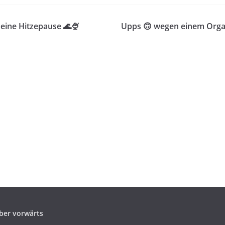
 eine Hitzepause 🌊🍨
Upps 🙃 wegen einem Org
ber vorwärts